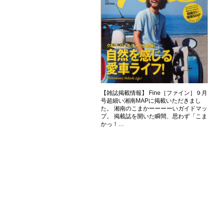
【雑誌掲載情報】 Fine［ファイン］９月
号超細い湘南MAPに掲載いただきまし
た。 湘南のこまかーーーーいガイドマッ
プ。 掲載誌を開いた瞬間、思わず「こま
かっ！…